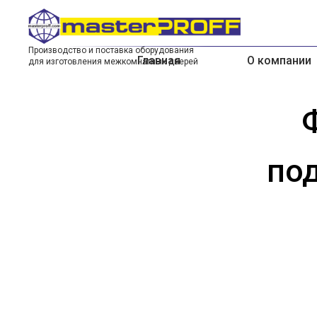
Производство и поставка оборудования
Главная
О компании
для изготовления межкомнатных дверей
по