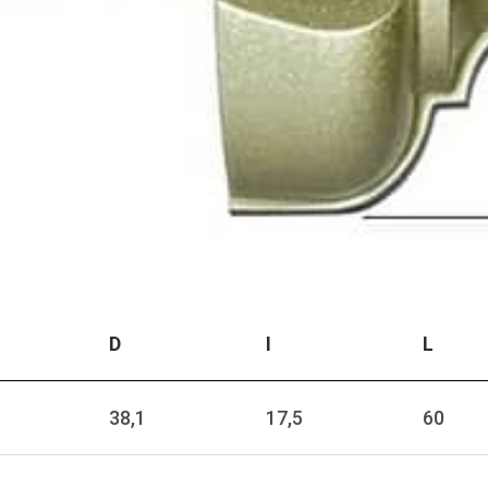
D
I
L
38,1
17,5
60