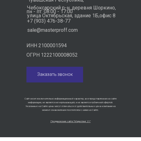
Чебоксарский р-н, деревня Шоркино,
пн - пт: 08:00 - 17:00
улица Октябрьская, здание 1Б,офис 8
+7 (903) 476-38-77
sale@masterproff.com
ИНН 2100001594
ОГРН 1222100008052
Заказать звонок
Сайт носит исключительно информационный характер, вся представленная на сайте
информация, не является исчерпывающей, и не является публичной офертой.
Указанные на Сайте цены могут отличаться от действительных цен в компании на
момент ознакомления посетителем с ними на Сайте.
Продвижение сайта "Маркетинг 21"