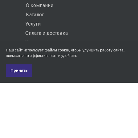
О компании
Каталог
Услуги
Оплата и доставка
Контакты
Наш сайт использует файлы cookie, чтобы улучшить работу сайта,
повысить его эффективность и удобство.
КОНТАКТЫ
Принять
Чувашская Республика,
Чебоксарский р-н, деревня Шоркино,
пн - пт: 08:00 - 17:00
улица Октябрьская, здание 1Б,офис 8
+7 (903) 476-38-77
sale@masterproff.com
ИНН 2100001594
ОГРН 1222100008052